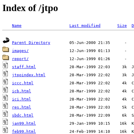
Index of /jtpo
Name
Last modified
Size
D
Parent Directory
images/
report/
staff.html
jtpoindex.html
iccc.html
icb.html
ici.html
res.html
sbdc.html
jan99.html
feb99.html